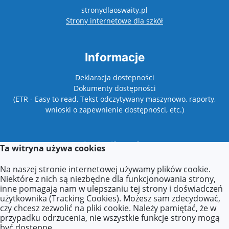
stronydlaoswaity.pl
otwiera się w nowy
Strony internetowe dla szkół
Informacje
Deklaracja dostepności
Dokumenty dostępności
(ETR - Easy to read, Tekst odczytywany maszynowo, raporty,
wnioski o zapewnienie dostępności, etc.)
Lokalizacja
Ta witryna używa cookies
ul. Sierpecka 9a
Na naszej stronie internetowej używamy plików cookie.
01-589 Warszawa
Niektóre z nich są niezbędne dla funkcjonowania strony,
inne pomagają nam w ulepszaniu tej strony i doświadczeń
użytkownika (Tracking Cookies). Możesz sam zdecydować,
czy chcesz zezwolić na pliki cookie. Należy pamiętać, że w
Kontakt
przypadku odrzucenia, nie wszystkie funkcje strony mogą
być dostępne.