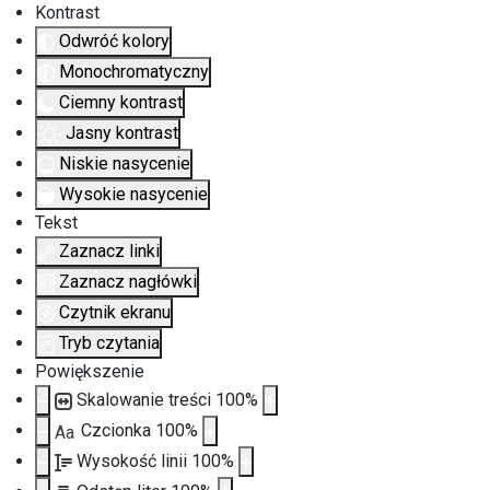
Kontrast
Odwróć kolory
Monochromatyczny
Ciemny kontrast
Jasny kontrast
Niskie nasycenie
Wysokie nasycenie
Tekst
Zaznacz linki
Zaznacz nagłówki
Czytnik ekranu
Tryb czytania
Powiększenie
Skalowanie treści
100
%
Czcionka
100
%
Aa
Wysokość linii
100
%