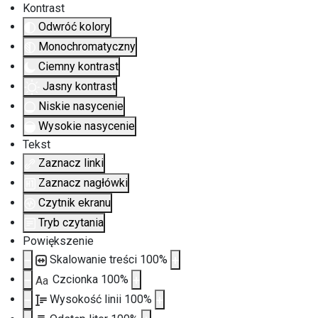
Kontrast
Odwróć kolory
Monochromatyczny
Ciemny kontrast
Jasny kontrast
Niskie nasycenie
Wysokie nasycenie
Tekst
Zaznacz linki
Zaznacz nagłówki
Czytnik ekranu
Tryb czytania
Powiększenie
Skalowanie treści
100
%
Czcionka
100
%
Aa
Wysokość linii
100
%