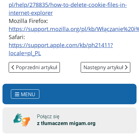
pl/help/278835/how-to-delete-cookie-files-in-
internet-explorer
Mozilla Firefox:
https://support.mozilla.org/pl/kb/Włączanie%20
Safari:
https://support.apple.com/kb/ph21411?
locale=pl_PL
Poprzedni artykuł: Tekst łatwy do czytania
Następny artykuł: Dekla
Poprzedni artykuł
Następny artykuł
MENU